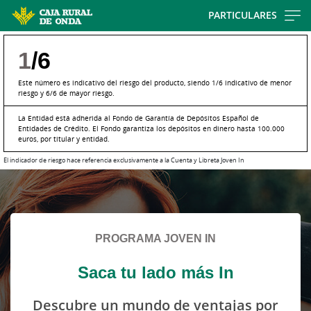
Skip
PARTICULARES
to
main
1
/6
contentt
Este número es indicativo del riesgo del producto, siendo 1/6 indicativo de menor
riesgo y 6/6 de mayor riesgo.
La Entidad está adherida al Fondo de Garantía de Depósitos Español de
Entidades de Crédito. El Fondo garantiza los depósitos en dinero hasta 100.000
euros, por titular y entidad.
El indicador de riesgo hace referencia exclusivamente a la Cuenta y Libreta Joven In
Cargando
contenido,
por
favor
PROGRAMA JOVEN IN
espere...
Saca tu lado más In
Descubre un mundo de ventajas por