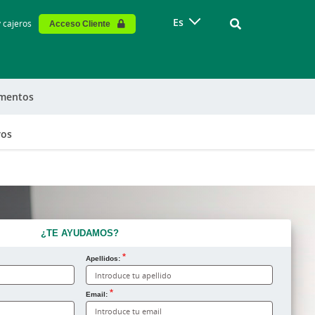
Vinculo - Buscar
Es
y cajeros
Acceso Cliente
mentos
ros
¿TE AYUDAMOS?
Apellidos:
Email: