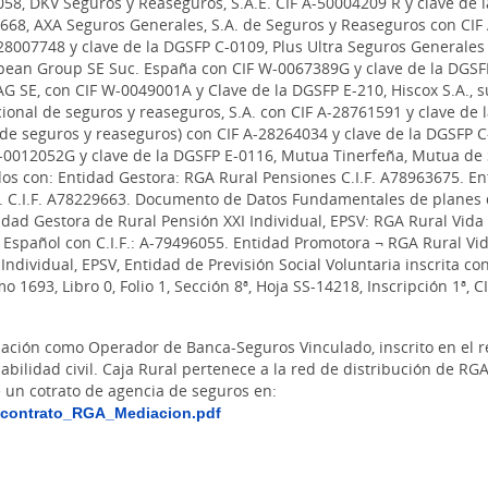
58, DKV Seguros y Reaseguros, S.A.E. CIF A-50004209 R y clave de 
668, AXA Seguros Generales, S.A. de Seguros y Reaseguros con CIF 
8007748 y clave de la DGSFP C-0109, Plus Ultra Seguros Generales 
pean Group SE Suc. España con CIF W-0067389G y clave de la DGSF
G SE, con CIF W-0049001A y Clave de la DGSFP E-210, Hiscox S.A., 
ional de seguros y reaseguros, S.A. con CIF A-28761591 y clave de
a de seguros y reaseguros) con CIF A-28264034 y clave de la DGSFP
-0012052G y clave de la DGSFP E-0116, Mutua Tinerfeña, Mutua de 
s con: Entidad Gestora: RGA Rural Pensiones C.I.F. A78963675. Ent
A. C.I.F. A78229663. Documento de Datos Fundamentales de planes
idad Gestora de Rural Pensión XXI Individual, EPSV: RGA Rural Vida 
Español con C.I.F.: A-79496055. Entidad Promotora ¬ RGA Rural Vid
Individual, EPSV, Entidad de Previsión Social Voluntaria inscrita co
 1693, Libro 0, Folio 1, Sección 8ª, Hoja SS-14218, Inscripción 1ª, C
iación como Operador de Banca-Seguros Vinculado, inscrito en el 
abilidad civil. Caja Rural pertenece a la red de distribución de R
un cotrato de agencia de seguros en:
_contrato_RGA_Mediacion.pdf