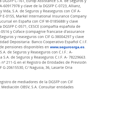
la DGSFP C-161, Europ Assistance S.A. de Seguros y
A-60917978 y clave de la DGSFP C-0723, Allianz,
y Vida, S.A. de Seguros y Reaseguros con CIF A-
P E-0155, Markel International Insurance Company
sucursal en España con CIF W-0185688I y clave
 la DGSFP C-0571, CESCE (compañía española de
 C-0516 y Coface (compagnie francaise d'assurance
Seguros y reaseguros con CIF G-38004297 y clave
idad Depositaria: Banco Cooperativo Español C.I.F.
 de pensiones disponibles en
www.segurosrga.es
.
S.A. de Seguros y Reaseguros con C.I.F.: A-
a S.A. de Seguros y Reaseguros C.I.F. A- 78229663.
n nº 211-G en el Registro de Entidades de Previsión
IF G-20615530, C/ Nagusia, 36, Lasarte Oria
registro de mediadores de la DGSFP con CIF
GA Mediación OBSV, S.A. Consultar entidades