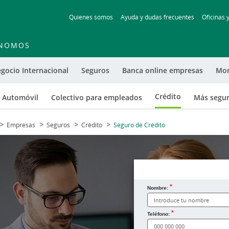
Skip
Quienes somos
Ayuda y dudas frecuentes
Oficinas 
to
main
contentt
NOMOS
gocio Internacional
Seguros
Banca online empresas
Mo
Crédito
Automóvil
Colectivo para empleados
Más segu
Empresas
Seguros
Crédito
Seguro de Crédito
Nombre:
¿Cómo te llamas?
Teléfono: