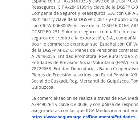
España con CIF A-28141935 y clave de la DGSFP C-00
Reaseguros, CIF A-28461994 y clave de la DGSFP C-0
Compañía de Seguros y Reaseguros, S.A. con CIF A-2
30014831 y clave de la DGSFP C-0517 y Chubb Euro
con CIF W-0068002e y clave de la DGSFP E-0163, ARA
DGSFP E0-231, Solunion seguros, compañía internac
seguros de crédito a la exportación, S.A., compañí
pour le commerce exterieur suc. España) con CIF W
de la DGSFP M-0216. Planes de Pensiones contratado
A 79496055. Entidad Promotora: RGA Rural Vida S.
Entidades de Previsión Social Voluntaria (EPSV): Ent
78229663. Entidad Depositaria,¬ Banco Cooperativo 
Planes de Previsión suscritos con Rural Pensión XXI 
Social de Euskadi, Reg. Mercantil de Guipúzcoa, Tomo
Guipúzcoa.
La comercialización se realiza a través de RGA Med
A79490264 y clave OV-0006, y con póliza de respons
aseguradoras con las que RGA Mediacion mantiene 
https://www.segurosrga.es/Documents/Entidades