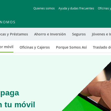
Skip
Quienes somos
Ayuda y dudas frecuentes
Oficinas 
to
main
contentt
ÓNOMOS
ecas y Préstamos
Ahorro e Inversión
Seguros
Jóvenes e I
or móvil
Oficinas y Cajeros
Porque Somos Así
Traslado d
: paga
 tu móvil