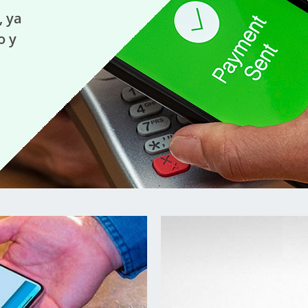
, ya
o y