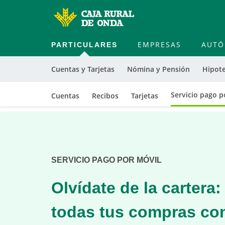
PARTICULARES
EMPRESAS
AUT
Cuentas y Tarjetas
Nómina y Pensión
Hipot
Servicio pago p
Cuentas
Recibos
Tarjetas
Cargando
contenido,
por
favor
SERVICIO PAGO POR MÓVIL
espere...
Olvídate de la cartera
todas tus compras con