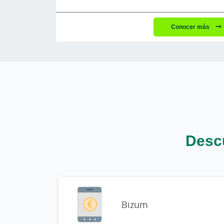
Conocer más
Descu
Bizum