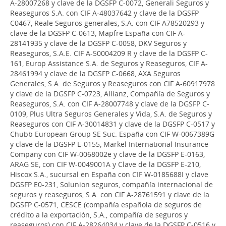
A-28007268 y clave de la DGSFP C-0072, Generali Seguros y
Reaseguros S.A. con CIF A-48037642 y clave de la DGSFP
C0467, Reale Seguros generales, S.A. con CIF A78520293 y
clave de la DGSFP C-0613, Mapfre España con CIF A-
28141935 y clave de la DGSFP C-0058, DKV Seguros y
Reaseguros, S.A.E. CIF A-50004209 R y clave de la DGSFP C-
161, Europ Assistance S.A. de Seguros y Reaseguros, CIF A-
28461994 y clave de la DGSFP C-0668, AXA Seguros
Generales, S.A. de Seguros y Reaseguros con CIF A-60917978
y clave de la DGSFP C-0723, Allianz, Compañía de Seguros y
Reaseguros, S.A. con CIF A-28007748 y clave de la DGSFP C-
0109, Plus Ultra Seguros Generales y Vida, S.A. de Seguros y
Reaseguros con CIF A-30014831 y clave de la DGSFP C-0517 y
Chubb European Group SE Suc. España con CIF W-0067389G
y clave de la DGSFP E-0155, Markel International Insurance
Company con CIF W-0068002e y clave de la DGSFP E-0163,
ARAG SE, con CIF W-0049001A y Clave de la DGSFP E-210,
Hiscox S.A., sucursal en España con CIF W-0185688I y clave
DGSFP E0-231, Solunion seguros, compañía internacional de
seguros y reaseguros, S.A. con CIF A-28761591 y clave de la
DGSFP C-0571, CESCE (compañía española de seguros de
crédito a la exportación, S.A., compañía de seguros y
reaseguros) con CIF A-28264034 y clave de la DGSFP C-0516 y