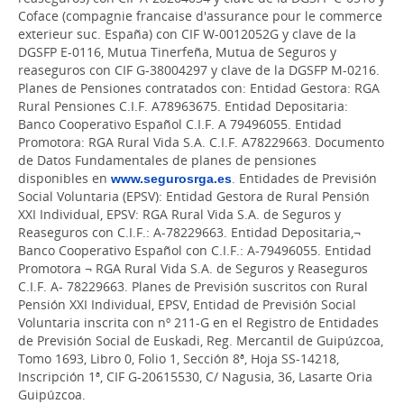
Coface (compagnie francaise d'assurance pour le commerce
exterieur suc. España) con CIF W-0012052G y clave de la
DGSFP E-0116, Mutua Tinerfeña, Mutua de Seguros y
reaseguros con CIF G-38004297 y clave de la DGSFP M-0216.
Planes de Pensiones contratados con: Entidad Gestora: RGA
Rural Pensiones C.I.F. A78963675. Entidad Depositaria:
Banco Cooperativo Español C.I.F. A 79496055. Entidad
Promotora: RGA Rural Vida S.A. C.I.F. A78229663. Documento
de Datos Fundamentales de planes de pensiones
disponibles en
www.segurosrga.es
. Entidades de Previsión
Social Voluntaria (EPSV): Entidad Gestora de Rural Pensión
XXI Individual, EPSV: RGA Rural Vida S.A. de Seguros y
Reaseguros con C.I.F.: A-78229663. Entidad Depositaria,¬
Banco Cooperativo Español con C.I.F.: A-79496055. Entidad
Promotora ¬ RGA Rural Vida S.A. de Seguros y Reaseguros
C.I.F. A- 78229663. Planes de Previsión suscritos con Rural
Pensión XXI Individual, EPSV, Entidad de Previsión Social
Voluntaria inscrita con nº 211-G en el Registro de Entidades
de Previsión Social de Euskadi, Reg. Mercantil de Guipúzcoa,
Tomo 1693, Libro 0, Folio 1, Sección 8ª, Hoja SS-14218,
Inscripción 1ª, CIF G-20615530, C/ Nagusia, 36, Lasarte Oria
Guipúzcoa.