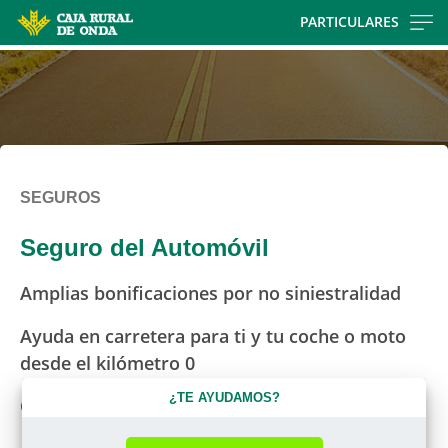
Skip
PARTICULARES
to
main
contentt
SEGUROS
Seguro del Automóvil
Amplias bonificaciones por no siniestralidad
Ayuda en carretera para ti y tu coche o moto
desde el kilómetro 0
¿TE AYUDAMOS?
Opción de contratar con compañías líderes