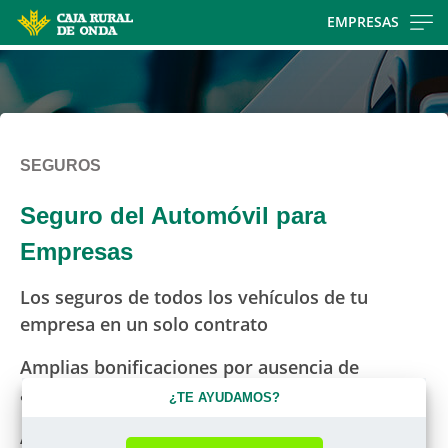
Skip
EMPRESAS
to
main
contentt
SEGUROS
Seguro del Automóvil para
Empresas
Los seguros de todos los vehículos de tu
empresa en un solo contrato
Amplias bonificaciones por ausencia de
accidentes
¿TE AYUDAMOS?
Asistencia en viaje desde el primer kilómetro