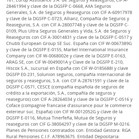
28461994 y clave de la DGSFP C-0668, AXA Seguros
Generales, S.A. de Seguros y Reaseguros con CIF A-60917978
y clave de la DGSFP C-0723, Allianz, Compañía de Seguros y
Reaseguros, S.A. con CIF A-28007748 y clave de la DGSFP C-
0109, Plus Ultra Seguros Generales y Vida, S.A. de Seguros y
Reaseguros con CIF A-30014831 y clave de la DGSFP C-0517 y
Chubb European Group SE Suc. España con CIF W-0067389G
y clave de la DGSFP E-0155, Markel International Insurance
Company con CIF W-0068002e y clave de la DGSFP E-0163,
ARAG SE, con CIF W-0049001A y Clave de la DGSFP E-210,
Hiscox S.A., sucursal en España con CIF W-0185688I y clave
DGSFP E0-231, Solunion seguros, compañía internacional de
seguros y reaseguros, S.A. con CIF A-28761591 y clave de la
DGSFP C-0571, CESCE (compañía española de seguros de
crédito a la exportación, S.A., compañía de seguros y
reaseguros) con CIF A-28264034 y clave de la DGSFP C-0516 y
Coface (compagnie francaise d'assurance pour le commerce
exterieur suc. España) con CIF W-0012052G y clave de la
DGSFP E-0116, Mutua Tinerfeña, Mutua de Seguros y
reaseguros con CIF G-38004297 y clave de la DGSFP M-0216.
Planes de Pensiones contratados con: Entidad Gestora: RGA
Rural Pensiones C.I.F. A78963675. Entidad Depositaria: