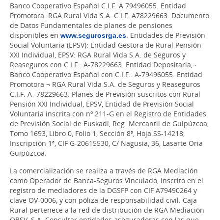
Banco Cooperativo Español C.I.F. A 79496055. Entidad
Promotora: RGA Rural Vida S.A. C.I.F. A78229663. Documento
de Datos Fundamentales de planes de pensiones
disponibles en
www.segurosrga.es
. Entidades de Previsión
Social Voluntaria (EPSV): Entidad Gestora de Rural Pensión
XXI Individual, EPSV: RGA Rural Vida S.A. de Seguros y
Reaseguros con C.I.F.: A-78229663. Entidad Depositaria,¬
Banco Cooperativo Español con C.I.F.: A-79496055. Entidad
Promotora ¬ RGA Rural Vida S.A. de Seguros y Reaseguros
C.I.F. A- 78229663. Planes de Previsión suscritos con Rural
Pensión XXI Individual, EPSV, Entidad de Previsión Social
Voluntaria inscrita con nº 211-G en el Registro de Entidades
de Previsión Social de Euskadi, Reg. Mercantil de Guipúzcoa,
Tomo 1693, Libro 0, Folio 1, Sección 8ª, Hoja SS-14218,
Inscripción 1ª, CIF G-20615530, C/ Nagusia, 36, Lasarte Oria
Guipúzcoa.
La comercialización se realiza a través de RGA Mediación
como Operador de Banca-Seguros Vinculado, inscrito en el
registro de mediadores de la DGSFP con CIF A79490264 y
clave OV-0006, y con póliza de responsabilidad civil. Caja
Rural pertenece a la red de distribución de RGA Mediación
OBSV, S.A. Consultar entidades aseguradoras con las que