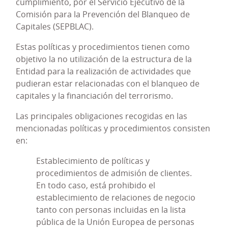
cumplimiento, por el Servicio Ejecutivo de la
Modelo PRP) que tenía por objeto evitar, o al
Comisión para la Prevención del Blanqueo de
menos, a mitigar en lo posible, la comisión de
Capitales (SEPBLAC).
delitos en el ámbito de la actividad propia de la
Entidad. Este Modelo era también extensivo a los
Estas políticas y procedimientos tienen como
miembros del propio Consejo Rector de la Entidad
objetivo la no utilización de la estructura de la
y a varias sociedades participadas.
Entidad para la realización de actividades que
pudieran estar relacionadas con el blanqueo de
Entre las finalidades que perseguía el Modelo PRP
capitales y la financiación del terrorismo.
estaba la de transmitir, tanto internamente como
de cara a terceros y al público en general, la
Las principales obligaciones recogidas en las
cultura de cumplimiento que rige las relaciones de
mencionadas políticas y procedimientos consisten
negocio de Caja Rural Ntra. Sra. de la Esperanza de
en:
Onda, S. Coop. De Crédito V., basada en el
principio de “tolerancia cero” en cuanto a la
Establecimiento de políticas y
comisión de delitos.
procedimientos de admisión de clientes.
En todo caso, está prohibido el
Dentro de las medidas adoptadas como
establecimiento de relaciones de negocio
consecuencia del establecimiento del Modelo PRP,
tanto con personas incluidas en la lista
se procedió a relacionar las políticas y
pública de la Unión Europea de personas
procedimientos necesarios para mitigar el riesgo