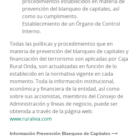
procedimientos establecidos en materia de
Actuar
conforme a las leyes y normas
prevención del blanqueo de capitales, así
vigentes
, así como al Código de Conducta, a
como su cumplimiento.
los principios de actuación y a las políticas y
Establecimiento de un Órgano de Control
procedimientos internos desarrollados.
Interno.
Promover una
cultura de cumplimiento y de
Todas las políticas y procedimientos que en
"tolerancia cero"
a la comisión de actos
materia de prevención del blanqueo de capitales y
ilícitos o fraudulentos, así como la aplicación
financiación del terrorismo son aplicadas por Caja
de los principios de ética y comportamiento
Rural Onda, son actualizadas en función de lo
responsable.
establecido en la normativa vigente en cada
Dotar al SGCP y al Órgano de Cumplimiento
momento. Toda la información institucional,
Penal de los
recursos financieros, materiales
económica y financiera de la entidad, así como
y humanos
adecuados y suficientes para su
sobre sus accionistas, miembros del Consejo de
funcionamiento eficaz.
Administración y líneas de negocio, puede ser
Definir y revisar la
consecución de los
obtenida a través de la página web:
objetivos
de cumplimiento penal.
www.ruralvia.com
Identificar las actividades
en cuyo ámbito
puedan ser cometidos los delitos,
analizar los
Información Prevención Blanqueo de Capitales
riesgos y controles
asociados a los mismos y