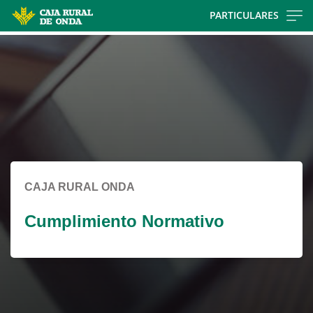
Skip
PARTICULARES
to
Cargando
main
contenido,
contentt
por
favor
espere...
CAJA RURAL ONDA
Cumplimiento Normativo