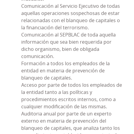
la Esperanza de Onda, S. Coop. De Crédito V. con
Comunicación al Servicio Ejecutivo de todas
los requerimientos normativos, se ha considerado
aquellas operaciones sospechosas de estar
conveniente transformar el Modelo PRP de la
relacionadas con el blanqueo de capitales o
Entidad, en un
Sistema de Gestión de
la financiación del terrorismo.
Cumplimiento Penal
que no sólo contemple los
Comunicación al SEPBLAC de toda aquella
requerimientos exigidos por la legislación penal
información que sea bien requerida por
sino también por lo dispuesto en la Norma UNE
dicho organismo, bien de obligada
19601 relativa a Sistemas de Gestión de
comunicación.
Compliance Penal.
Formación a todos los empleados de la
entidad en materia de prevención de
Este
Sistema de Gestión de Cumplimiento Penal
es
blanqueo de capitales.
de aplicación a Caja Rural Ntra. Sra. de la
Acceso por parte de todos los empleados de
Esperanza de Onda, S. Coop. De Crédito V..
la entidad tanto a las políticas y
De conformidad con la Norma UNE 19601, el
procedimientos escritos internos, como a
Consejo Rector de Caja Rural Ntra. Sra. de la
cualquier modificación de las mismas.
Esperanza de Onda, S. Coop. De Crédito V. ha
Auditoria anual por parte de un experto
aprobado una
externo en materia de prevención del
Política de Cumplimiento Penal
cuyos principios fundamentales son los siguientes:
blanqueo de capitales, que analiza tanto los