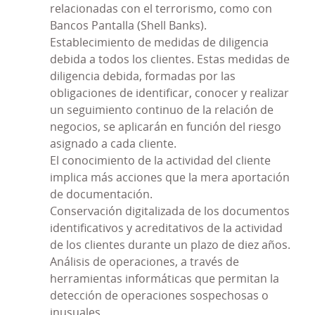
relacionadas con el terrorismo, como con
penal, se habilitó un canal de comunicación con el
Bancos Pantalla (Shell Banks).
órgano responsable del Modelo PRP para
Establecimiento de medidas de diligencia
denunciar conductas que pudieran ser
debida a todos los clientes. Estas medidas de
constitutivas de delitos y se estableció un
diligencia debida, formadas por las
procedimiento disciplinario para sancionar
obligaciones de identificar, conocer y realizar
adecuadamente el incumplimiento de todas las
un seguimiento continuo de la relación de
medidas incluidas en el Modelo PRP.
negocios, se aplicarán en función del riesgo
Este Modelo PRP ha ido evolucionando a medida
asignado a cada cliente.
que se han ido produciendo cambios normativos
El conocimiento de la actividad del cliente
y, fundamentalmente, como consecuencia de las
implica más acciones que la mera aportación
revisiones periódicas del mismo. Éstas últimas
de documentación.
aconsejaron llevar a cabo determinadas
Conservación digitalizada de los documentos
modificaciones para adecuar el Modelo a las
identificativos y acreditativos de la actividad
nuevas necesidades de nuestros clientes y a las
de los clientes durante un plazo de diez años.
actividades desarrolladas por la Entidad.
Análisis de operaciones, a través de
herramientas informáticas que permitan la
Dando un paso más en esta tarea de alinear la
detección de operaciones sospechosas o
actividad desarrollada por Caja Rural Ntra. Sra. de
inusuales.