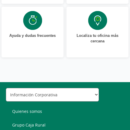
de conductas potencialmente ilícitas
desde la
perspectiva penal al Comité de Dirección de
la Entidad, en relación a los empleados bajo
su responsabilidad, sobre posibles
comportamientos ilícitos penales y procesos
Ayuda y dudas frecuentes
Localiza tu oficina más
de detección y reporte establecidos.
cercana
Establecer un
Sistema Interno de Información
de obligado cumplimiento para todos los
integrantes de la Entidad: Consejo Rector,
Dirección General, Comité de Dirección,
personas empleadas, así como aquellas
partes interesadas y socios de negocio
relacionados con el mismo, adaptado a las
disposiciones normativas y a los requisitos
establecidos en la Ley 2/2023, de 20 de
febrero reguladora de la protección de las
Quienes somos
personas que informen sobre infracciones
normativas y de lucha contra la corrupción,
Grupo Caja Rural
así como los canales de comunicación