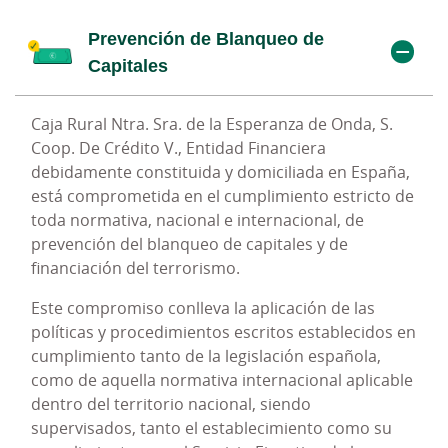
Prevención de Blanqueo de
Cumplimiento Penal
Capitales
Caja Rural Ntra. Sra. de la Esperanza de Onda, S.
Dentro del compromiso asumido por Caja Rural
Coop. De Crédito V., Entidad Financiera
Ntra. Sra. de la Esperanza de Onda, S. Coop. De
debidamente constituida y domiciliada en España,
Crédito V. en relación al cumplimiento de la
está comprometida en el cumplimiento estricto de
normativa vigente, nacional e internacional,
toda normativa, nacional e internacional, de
cobran especial importancia las medidas
prevención del blanqueo de capitales y de
implantadas por la Entidad, tendentes a evitar la
financiación del terrorismo.
comisión, por empleados y directivos, de
conductas delictivas tipificadas en la legislación
Este compromiso conlleva la aplicación de las
penal.
políticas y procedimientos escritos establecidos en
cumplimiento tanto de la legislación española,
A estos efectos, el Consejo Rector de Caja Rural
como de aquella normativa internacional aplicable
Ntra. Sra. de la Esperanza de Onda, S. Coop. De
dentro del territorio nacional, siendo
Crédito V. estableció en el año 2015 un Modelo de
supervisados, tanto el establecimiento como su
Prevención de Riesgos Penal (en adelante, el