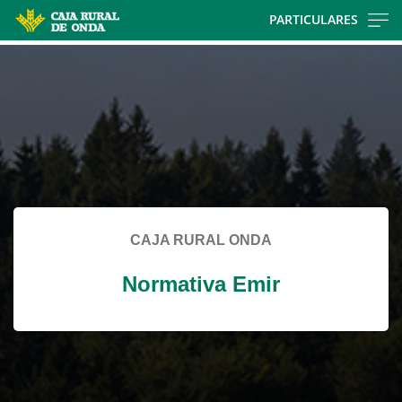
Skip
PARTICULARES
to
Cargando
main
contenido,
contentt
por
favor
espere...
CAJA RURAL ONDA
Normativa Emir