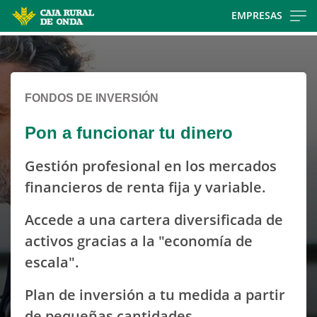
Skip
EMPRESAS
to
Cargando
main
contenido,
contentt
por
favor
FONDOS DE INVERSIÓN
espere...
Pon a funcionar tu dinero
Gestión profesional en los mercados
financieros de renta fija y variable.
Accede a una cartera diversificada de
activos gracias a la "economía de
escala".
Plan de inversión a tu medida a partir
de pequeñas cantidades.