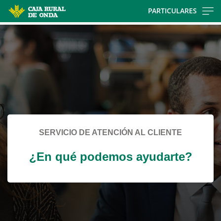
Skip
PARTICULARES
to
Cargando
main
contenido,
contentt
por
favor
espere...
SERVICIO DE ATENCIÓN AL CLIENTE
¿En qué podemos ayudarte?