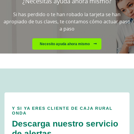
¿Necesitas ayuda ahora mismo?
favor
espere...
Si has perdido o te han robado la tarjeta se han
apropiado de tus claves, te contamos cómo actuar paso
a paso
Necesito ayuda ahora mismo
Y SI YA ERES CLIENTE DE CAJA RURAL
ONDA
Descarga nuestro servicio
de alertas