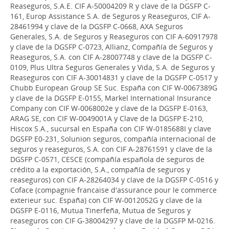
Reaseguros, S.A.E. CIF A-50004209 R y clave de la DGSFP C-
161, Europ Assistance S.A. de Seguros y Reaseguros, CIF A-
28461994 y clave de la DGSFP C-0668, AXA Seguros
Generales, S.A. de Seguros y Reaseguros con CIF A-60917978
y clave de la DGSFP C-0723, Allianz, Compañía de Seguros y
Reaseguros, S.A. con CIF A-28007748 y clave de la DGSFP C-
0109, Plus Ultra Seguros Generales y Vida, S.A. de Seguros y
Reaseguros con CIF A-30014831 y clave de la DGSFP C-0517 y
Chubb European Group SE Suc. España con CIF W-0067389G
y clave de la DGSFP E-0155, Markel International Insurance
Company con CIF W-0068002e y clave de la DGSFP E-0163,
ARAG SE, con CIF W-0049001A y Clave de la DGSFP E-210,
Hiscox S.A., sucursal en España con CIF W-0185688I y clave
DGSFP E0-231, Solunion seguros, compañía internacional de
seguros y reaseguros, S.A. con CIF A-28761591 y clave de la
DGSFP C-0571, CESCE (compañía española de seguros de
crédito a la exportación, S.A., compañía de seguros y
reaseguros) con CIF A-28264034 y clave de la DGSFP C-0516 y
Coface (compagnie francaise d'assurance pour le commerce
exterieur suc. España) con CIF W-0012052G y clave de la
DGSFP E-0116, Mutua Tinerfeña, Mutua de Seguros y
reaseguros con CIF G-38004297 y clave de la DGSFP M-0216.