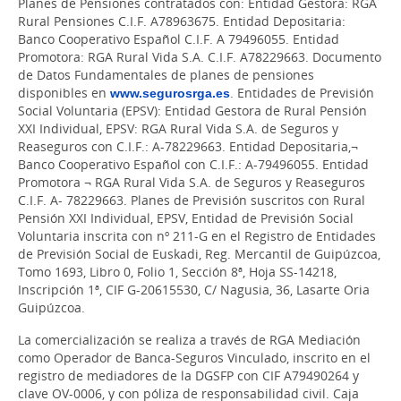
Planes de Pensiones contratados con: Entidad Gestora: RGA
Rural Pensiones C.I.F. A78963675. Entidad Depositaria:
Banco Cooperativo Español C.I.F. A 79496055. Entidad
Promotora: RGA Rural Vida S.A. C.I.F. A78229663. Documento
de Datos Fundamentales de planes de pensiones
disponibles en
www.segurosrga.es
. Entidades de Previsión
Social Voluntaria (EPSV): Entidad Gestora de Rural Pensión
XXI Individual, EPSV: RGA Rural Vida S.A. de Seguros y
Reaseguros con C.I.F.: A-78229663. Entidad Depositaria,¬
Banco Cooperativo Español con C.I.F.: A-79496055. Entidad
Promotora ¬ RGA Rural Vida S.A. de Seguros y Reaseguros
C.I.F. A- 78229663. Planes de Previsión suscritos con Rural
Pensión XXI Individual, EPSV, Entidad de Previsión Social
Voluntaria inscrita con nº 211-G en el Registro de Entidades
de Previsión Social de Euskadi, Reg. Mercantil de Guipúzcoa,
Tomo 1693, Libro 0, Folio 1, Sección 8ª, Hoja SS-14218,
Inscripción 1ª, CIF G-20615530, C/ Nagusia, 36, Lasarte Oria
Guipúzcoa.
La comercialización se realiza a través de RGA Mediación
como Operador de Banca-Seguros Vinculado, inscrito en el
registro de mediadores de la DGSFP con CIF A79490264 y
clave OV-0006, y con póliza de responsabilidad civil. Caja