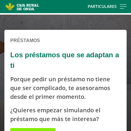
Skip
PARTICULARES
to
Cargando
main
contenido,
contentt
por
favor
PRÉSTAMOS
espere...
Los préstamos que se adaptan a
ti
Porque pedir un préstamo no tiene
que ser complicado, te asesoramos
desde el primer momento.
¿Quieres empezar simulando el
préstamo que más te interesa?