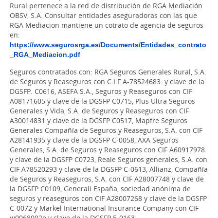
Rural pertenece a la red de distribución de RGA Mediación
OBSV, S.A. Consultar entidades aseguradoras con las que
RGA Mediacion mantiene un cotrato de agencia de seguros
en:
https://www.segurosrga.es/Documents/Entidades_contrato
_RGA_Mediacion.pdf
Seguros contratados con: RGA Seguros Generales Rural, S.A.
de Seguros y Reaseguros con C.I.F A-78524683. y clave de la
DGSFP. C0616, ASEFA S.A., Seguros y Reaseguros con CIF
A08171605 y clave de la DGSFP C0715, Plus Ultra Seguros
Generales y Vida, S.A. de Seguros y Reaseguros con CIF
A30014831 y clave de la DGSFP C0517, Mapfre Seguros
Generales Compañía de Seguros y Reaseguros, S.A. con CIF
A28141935 y clave de la DGSFP C-0058, AXA Seguros
Generales, S.A. de Seguros y Reaseguros con CIF A60917978
y clave de la DGSFP C0723, Reale Seguros generales, S.A. con
CIF A78520293 y clave de la DGSFP C-0613, Allianz, Compañía
de Seguros y Reaseguros, S.A. con CIF A28007748 y clave de
la DGSFP C0109, Generali España, sociedad anónima de
seguros y reaseguros con CIF A28007268 y clave de la DGSFP
C-0072 y Markel International Insurance Company con CIF
w0068002e y clave de la DGSFP E-0163.