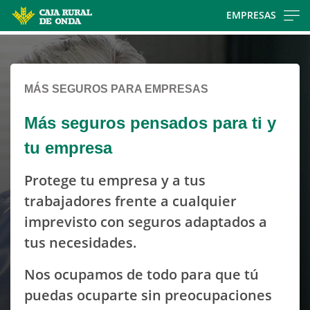
Skip
EMPRESAS
to
Cargando
main
contenido,
contentt
por
MÁS SEGUROS PARA EMPRESAS
favor
espere...
Más seguros pensados para ti y
tu empresa
Protege tu empresa y a tus
trabajadores frente a cualquier
imprevisto con seguros adaptados a
tus necesidades.
Nos ocupamos de todo para que tú
puedas ocuparte sin preocupaciones