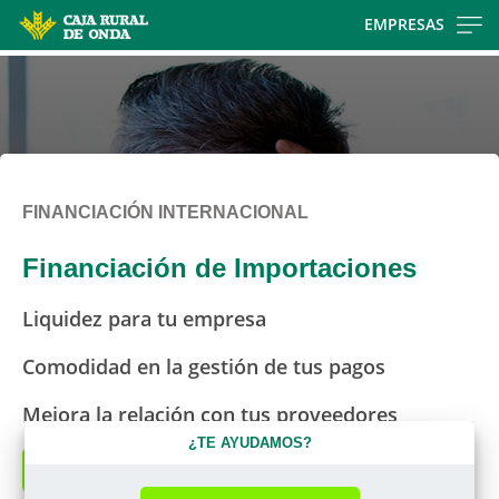
Skip
EMPRESAS
to
main
contentt
FINANCIACIÓN INTERNACIONAL
Financiación de Importaciones
Liquidez para tu empresa
Comodidad en la gestión de tus pagos
Mejora la relación con tus proveedores
¿TE AYUDAMOS?
Solicitar asesoramiento