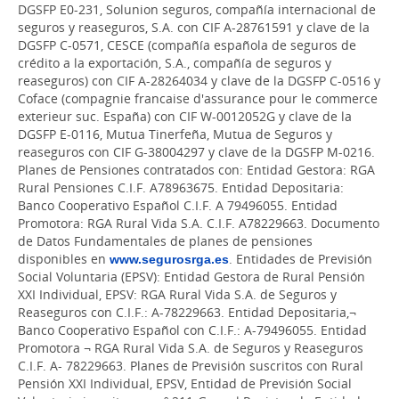
DGSFP E0-231, Solunion seguros, compañía internacional de
seguros y reaseguros, S.A. con CIF A-28761591 y clave de la
DGSFP C-0571, CESCE (compañía española de seguros de
crédito a la exportación, S.A., compañía de seguros y
reaseguros) con CIF A-28264034 y clave de la DGSFP C-0516 y
Coface (compagnie francaise d'assurance pour le commerce
exterieur suc. España) con CIF W-0012052G y clave de la
DGSFP E-0116, Mutua Tinerfeña, Mutua de Seguros y
reaseguros con CIF G-38004297 y clave de la DGSFP M-0216.
Planes de Pensiones contratados con: Entidad Gestora: RGA
Rural Pensiones C.I.F. A78963675. Entidad Depositaria:
Banco Cooperativo Español C.I.F. A 79496055. Entidad
Promotora: RGA Rural Vida S.A. C.I.F. A78229663. Documento
de Datos Fundamentales de planes de pensiones
disponibles en
www.segurosrga.es
. Entidades de Previsión
Social Voluntaria (EPSV): Entidad Gestora de Rural Pensión
XXI Individual, EPSV: RGA Rural Vida S.A. de Seguros y
Reaseguros con C.I.F.: A-78229663. Entidad Depositaria,¬
Banco Cooperativo Español con C.I.F.: A-79496055. Entidad
Promotora ¬ RGA Rural Vida S.A. de Seguros y Reaseguros
C.I.F. A- 78229663. Planes de Previsión suscritos con Rural
Pensión XXI Individual, EPSV, Entidad de Previsión Social