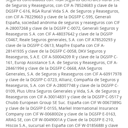
de Seguros y Reaseguros, con CIF A-78524683 y clave de la
DGSFP C-616, RGA Rural Vida S.A. de Seguros y Reaseguros,
con CIF A-78229663 y clave de la DGSFP C-595, Generali
España, sociedad anónima de seguros y reaseguros con CIF
A-28007268 y clave de la DGSFP C-0072, Generali Seguros y
Reaseguros S.A. con CIF A-48037642 y clave de la DGSFP
C0467, Reale Seguros generales, S.A. con CIF A78520293 y
clave de la DGSFP C-0613, Mapfre España con CIF A-
28141935 y clave de la DGSFP C-0058, DKV Seguros y
Reaseguros, S.A.E. CIF A-50004209 R y clave de la DGSFP C-
161, Europ Assistance S.A. de Seguros y Reaseguros, CIF A-
28461994 y clave de la DGSFP C-0668, AXA Seguros
Generales, S.A. de Seguros y Reaseguros con CIF A-60917978
y clave de la DGSFP C-0723, Allianz, Compañía de Seguros y
Reaseguros, S.A. con CIF A-28007748 y clave de la DGSFP C-
0109, Plus Ultra Seguros Generales y Vida, S.A. de Seguros y
Reaseguros con CIF A-30014831 y clave de la DGSFP C-0517 y
Chubb European Group SE Suc. España con CIF W-0067389G
y clave de la DGSFP E-0155, Markel International Insurance
Company con CIF W-0068002e y clave de la DGSFP E-0163,
ARAG SE, con CIF W-0049001A y Clave de la DGSFP E-210,
Hiscox S.A., sucursal en España con CIF W-0185688I y clave