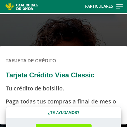
Skip
PARTICULARES
to
main
contentt
TARJETA DE CRÉDITO
Tarjeta Crédito Visa Classic
Tu crédito de bolsillo.
Paga todas tus compras a final de mes o
en cómodos plazos, tú eliges.
¿TE AYUDAMOS?