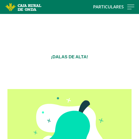
Skip
PARTICULARES
to
Cargando
main
contenido,
contentt
por
favor
espere...
¡DALAS DE ALTA!